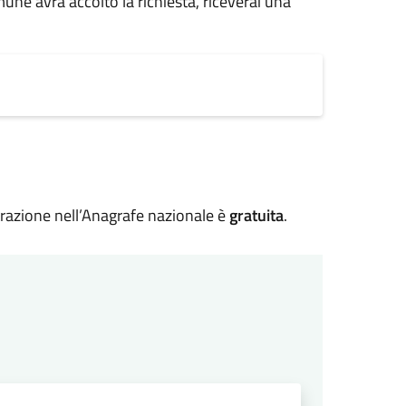
une avrà accolto la richiesta, riceverai una
strazione nell’Anagrafe nazionale è
gratuita
.