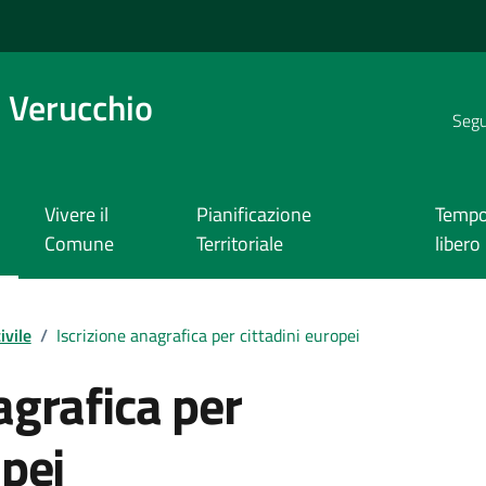
 Verucchio
Segui
Vivere il
Pianificazione
Temp
Comune
Territoriale
libero
ivile
/
Iscrizione anagrafica per cittadini europei
agrafica per
opei