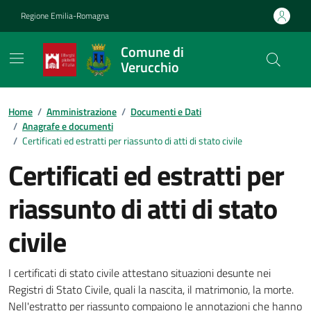
Vai ai contenuti
Vai al footer
Regione Emilia-Romagna
Comune di
Verucchio
Contenuti in evidenza
Home
/
Amministrazione
/
Documenti e Dati
/
Anagrafe e documenti
/
Certificati ed estratti per riassunto di atti di stato civile
Certificati ed estratti per
riassunto di atti di stato
civile
Dettagli del documento
I certificati di stato civile attestano situazioni desunte nei
Registri di Stato Civile, quali la nascita, il matrimonio, la morte.
Nell'estratto per riassunto compaiono le annotazioni che hanno