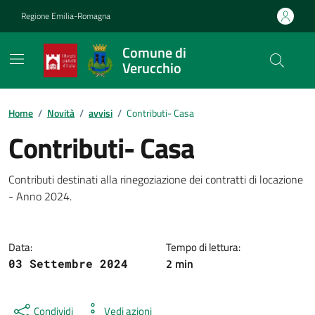
Vai ai contenuti
Vai al footer
Regione Emilia-Romagna
Comune di
Verucchio
Contenuti in evidenza
Home
/
Novità
/
avvisi
/
Contributi- Casa
Contributi- Casa
Dettagli della notizia
Contributi destinati alla rinegoziazione dei contratti di locazione
- Anno 2024.
Data:
Tempo di lettura:
2 min
03 Settembre 2024
Condividi
Vedi azioni