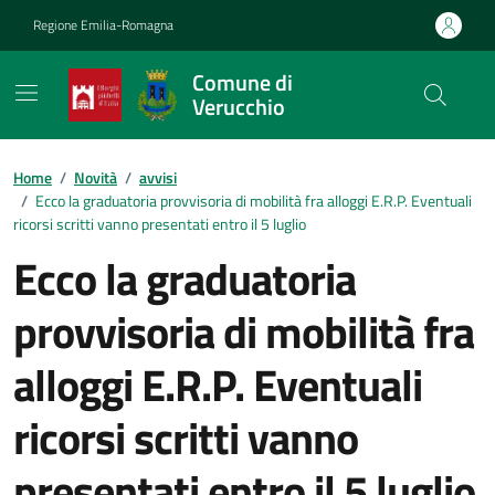
Vai ai contenuti
Vai al footer
Regione Emilia-Romagna
Comune di
Verucchio
Contenuti in evidenza
Home
/
Novità
/
avvisi
/
Ecco la graduatoria provvisoria di mobilità fra alloggi E.R.P. Eventuali
ricorsi scritti vanno presentati entro il 5 luglio
Ecco la graduatoria
provvisoria di mobilità fra
alloggi E.R.P. Eventuali
ricorsi scritti vanno
presentati entro il 5 luglio