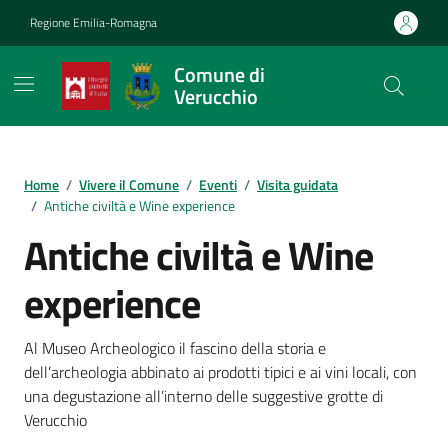
Vai ai contenuti
Vai al footer
Regione Emilia-Romagna
Comune di
Verucchio
Contenuti in evidenza
Home
/
Vivere il Comune
/
Eventi
/
Visita guidata
/
Antiche civiltà e Wine experience
Antiche civiltà e Wine
experience
Al Museo Archeologico il fascino della storia e
dell’archeologia abbinato ai prodotti tipici e ai vini locali, con
una degustazione all’interno delle suggestive grotte di
Verucchio