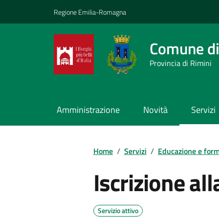
Vai ai contenuti
Vai al footer
Regione Emilia-Romagna
Comune di
Provincia di Rimini
Amministrazione
Novità
Servizi
Contenuti in evidenza
Home
/
Servizi
/
Educazione e for
Iscrizione al
Servizio attivo