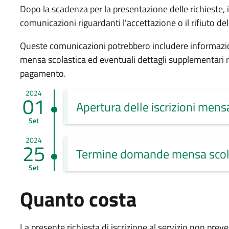
Dopo la scadenza per la presentazione delle richieste, i
comunicazioni riguardanti l'accettazione o il rifiuto d
Queste comunicazioni potrebbero includere informazion
mensa scolastica ed eventuali dettagli supplementari ri
pagamento.
2024
01
Apertura delle iscrizioni mens
Set
2024
25
Termine domande mensa scol
Set
Quanto costa
La presente richiesta di iscrizione al servizio non prev