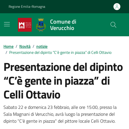
Vai ai contenuti
Vai al footer
Regione Emilia-Romagna
Comune di
Verucchio
Contenuti in evidenza
Home
/
Novità
/
notizie
/
Presentazione del dipinto “C’è gente in piazza” di Celli Ottavio
Presentazione del dipinto
“C’è gente in piazza” di
Celli Ottavio
Dettagli della notizia
Sabato 22 e domenica 23 febbraio, alle ore 15:00, presso la
Sala Magnani di Verucchio, avrà luogo la presentazione del
dipinto "C'è gente in piazza" del pittore locale Celli Ottavio.