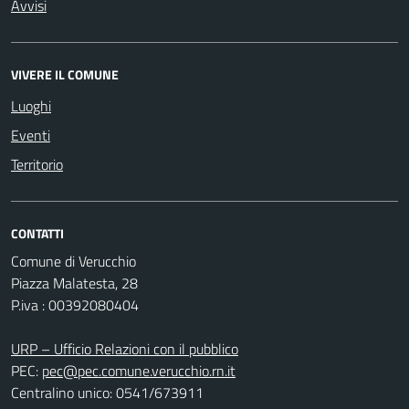
Avvisi
VIVERE IL COMUNE
Luoghi
Eventi
Territorio
CONTATTI
Comune di Verucchio
Piazza Malatesta, 28
P.iva : 00392080404
URP – Ufficio Relazioni con il pubblico
PEC:
pec@pec.comune.verucchio.rn.it
Centralino unico: 0541/673911