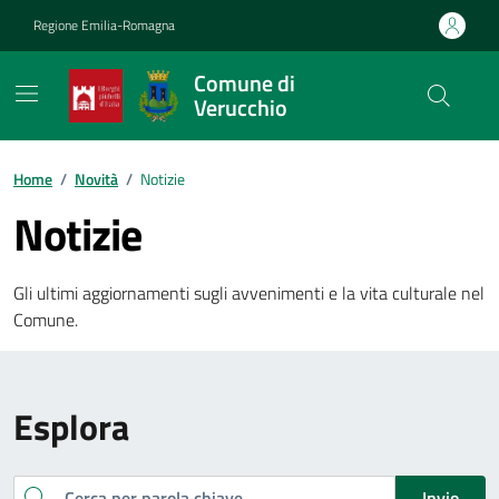
Vai ai contenuti
Vai al footer
Regione Emilia-Romagna
Comune di
Verucchio
Contenuti in evidenza
Home
/
Novità
/
Notizie
Notizie
Gli ultimi aggiornamenti sugli avvenimenti e la vita culturale nel
Comune.
Esplora
Cerca
Invio