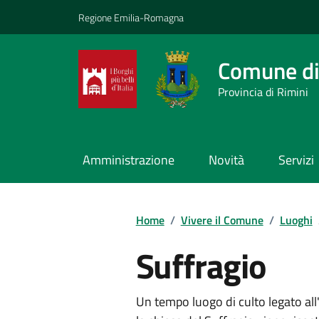
Vai ai contenuti
Vai al footer
Regione Emilia-Romagna
Comune di
Provincia di Rimini
Amministrazione
Novità
Servizi
Contenuti in evidenza
Home
/
Vivere il Comune
/
Luoghi
Suffragio
Un tempo luogo di culto legato all