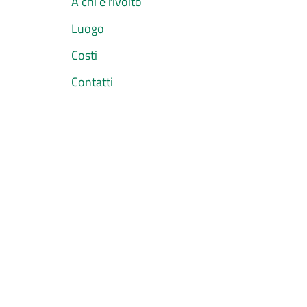
A chi è rivolto
Luogo
Costi
Contatti