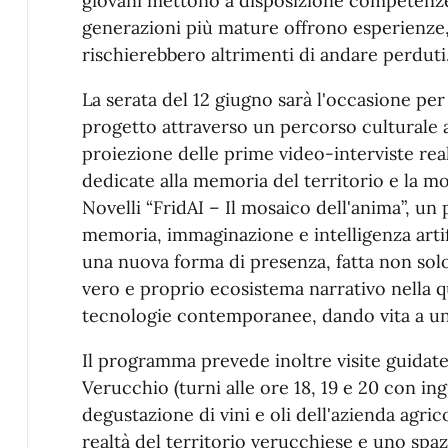
giovani mettono a disposizione competenze
generazioni più mature offrono esperienze
rischierebbero altrimenti di andare perduti
La serata del 12 giugno sarà l'occasione pe
progetto attraverso un percorso culturale 
proiezione delle prime video-interviste rea
dedicate alla memoria del territorio e la mo
Novelli “FridAI – Il mosaico dell'anima”, un
memoria, immaginazione e intelligenza artifi
una nuova forma di presenza, fatta non sol
vero e proprio ecosistema narrativo nella qu
tecnologie contemporanee, dando vita a un'
Il programma prevede inoltre visite guidat
Verucchio (turni alle ore 18, 19 e 20 con ing
degustazione di vini e oli dell'azienda agri
realtà del territorio verucchiese e uno spaz