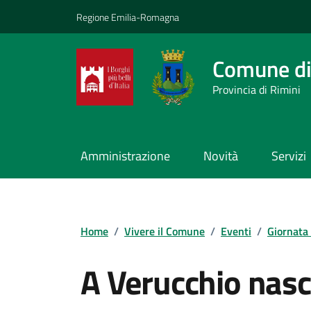
Vai ai contenuti
Vai al footer
Regione Emilia-Romagna
Comune di
Provincia di Rimini
Amministrazione
Novità
Servizi
Contenuti in evidenza
Home
/
Vivere il Comune
/
Eventi
/
Giornata
A Verucchio nasc