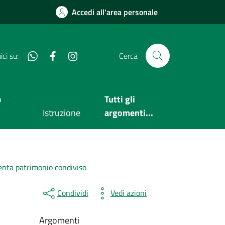
Accedi all'area personale
Whatsapp
Facebook
Instagram
ci su:
Cerca
o
Tutti gli
Istruzione
argomenti...
enta patrimonio condiviso
Condividi
Vedi azioni
Argomenti