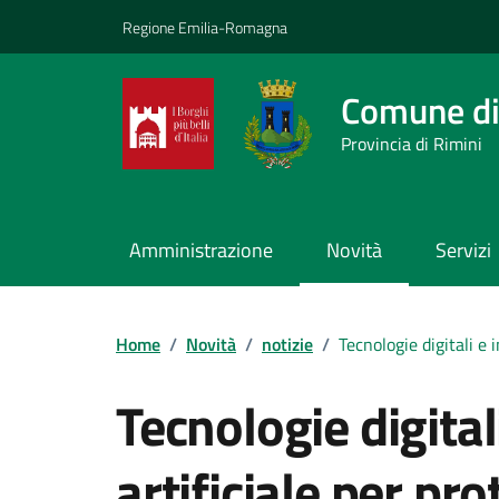
Vai ai contenuti
Vai al footer
Regione Emilia-Romagna
Comune di
Provincia di Rimini
Amministrazione
Novità
Servizi
Contenuti in evidenza
Home
/
Novità
/
notizie
/
Tecnologie digitali e 
Tecnologie digital
artificiale per p