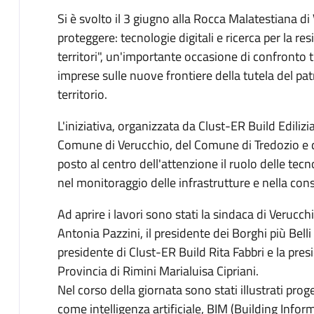
Si è svolto il 3 giugno alla Rocca Malatestiana d
proteggere: tecnologie digitali e ricerca per la res
territori", un'importante occasione di confronto tr
imprese sulle nuove frontiere della tutela del pat
territorio.
L'iniziativa, organizzata da Clust-ER Build Edilizi
Comune di Verucchio, del Comune di Tredozio e de
posto al centro dell'attenzione il ruolo delle tecno
nel monitoraggio delle infrastrutture e nella cons
Ad aprire i lavori sono stati la sindaca di Verucch
Antonia Pazzini, il presidente dei Borghi più Bel
presidente di Clust-ER Build Rita Fabbri e la presi
Provincia di Rimini Marialuisa Cipriani.
Nel corso della giornata sono stati illustrati prog
come intelligenza artificiale, BIM (Building Infor