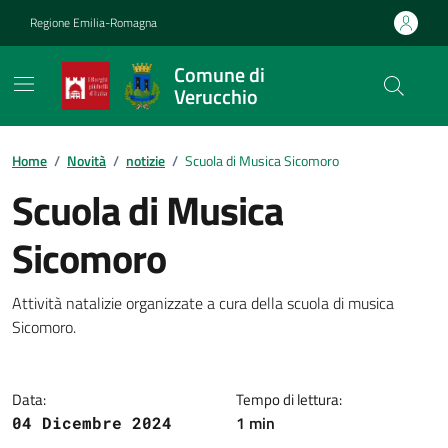
Vai ai contenuti
Vai al footer
Regione Emilia-Romagna
Comune di
Verucchio
Contenuti in evidenza
Home
/
Novità
/
notizie
/
Scuola di Musica Sicomoro
Scuola di Musica
Sicomoro
Dettagli della notizia
Attività natalizie organizzate a cura della scuola di musica
Sicomoro.
Data:
Tempo di lettura:
1 min
04 Dicembre 2024