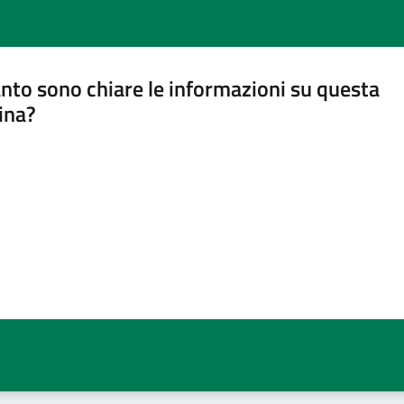
nto sono chiare le informazioni su questa
ina?
a 5 stelle su 5
a 4 stelle su 5
a 3 stelle su 5
a 2 stelle su 5
a 1 stelle su 5