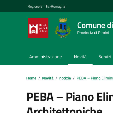
Vai ai contenuti
Vai al footer
Regione Emilia-Romagna
Comune di
Provincia di Rimini
Amministrazione
Novità
Servizi
Contenuti in evidenza
Home
/
Novità
/
notizie
/
PEBA – Piano Elimina
PEBA – Piano Eli
Architettoniche