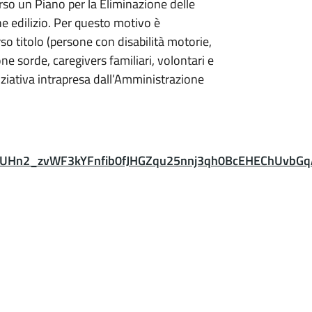
erso un Piano per la Eliminazione delle
e edilizio. Per questo motivo è
rso titolo (persone con disabilità motorie,
e sorde, caregivers familiari, volontari e
iziativa intrapresa dall’Amministrazione
LSdUHn2_zvWF3kYFnfib0fJHGZqu25nnj3qh0BcEHEChUvbGq