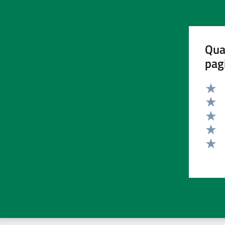
Qua
pag
Valut
Valut
Valut
Valut
Valut