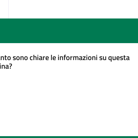
nto sono chiare le informazioni su questa
ina?
a 5 stelle su 5
a 4 stelle su 5
a 3 stelle su 5
a 2 stelle su 5
a 1 stelle su 5