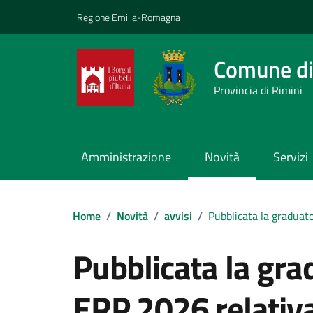
Vai ai contenuti
Vai al footer
Regione Emilia-Romagna
Comune di
Provincia di Rimini
Amministrazione
Novità
Servizi
Contenuti in evidenza
Home
/
Novità
/
avvisi
/
Pubblicata la graduat
Pubblicata la gra
ERP 2026 relativ