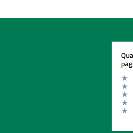
Qua
pag
Valut
Valut
Valut
Valut
Valut