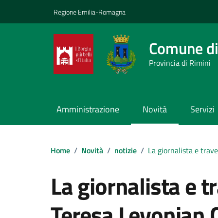
Vai ai contenuti
Vai al footer
Regione Emilia-Romagna
Comune di
Provincia di Rimini
Amministrazione
Novità
Servizi
Contenuti in evidenza
Home
/
Novità
/
notizie
/
La giornalista e trav
La giornalista e t
Teresa Levonian C