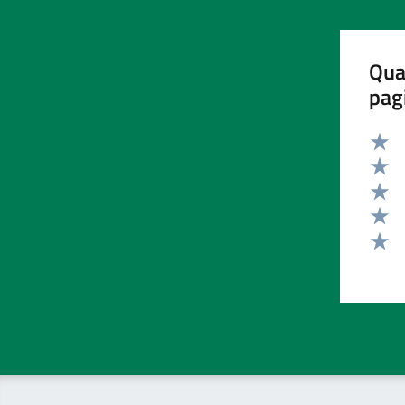
Qua
pag
Valut
Valut
Valut
Valut
Valut