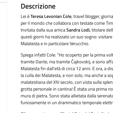
Descrizione
Lei è
Teresa Levonian Cole
, travel blogger, giorn
per il mondo che collabora con testate come Times
Invitata dalla sua amica
Sandra Lodi,
titolare del
questi giorni ha realizzato un suo sogno: visitare
Malatesta e in particolare Verucchio.
Spiega infatti Cole: “Ho scoperto per la prima vol
tramite Dante, ma tramite Čajkovskij, e sono affa
Malatesta fin dall'età di circa 12 anni. E ora, a d
la culla dei Malatesta, e non solo, ma anche a so
malatestiana del XIV secolo, con vista sulla sple
grotta personale in cantina! È stata una prima n
mura di pietra. Sono stata allietata dalla serenata
furiosamente in un drammatico temporale elettri