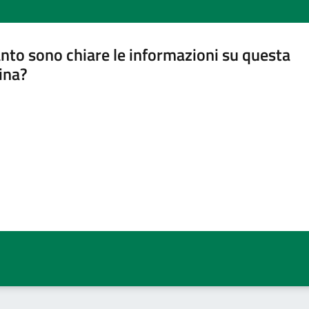
nto sono chiare le informazioni su questa
ina?
a 5 stelle su 5
a 4 stelle su 5
a 3 stelle su 5
a 2 stelle su 5
a 1 stelle su 5