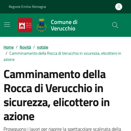
Vai ai contenuti
Vai al footer
Regione Emilia-Romagna
Comune di
Verucchio
Contenuti in evidenza
Home
/
Novità
/
notizie
/
Camminamento della Rocca di Verucchio in sicurezza, elicottero in
azione
Camminamento della
Rocca di Verucchio in
sicurezza, elicottero in
azione
Proseguono i lavori per riaprire la spettacolare scalinata della