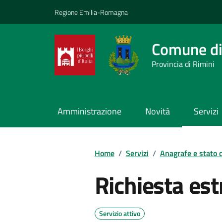
Vai ai contenuti
Vai al footer
Regione Emilia-Romagna
Comune di
Provincia di Rimini
Amministrazione
Novità
Servizi
Contenuti in evidenza
Home
/
Servizi
/
Anagrafe e stato c
Richiesta es
Servizio attivo