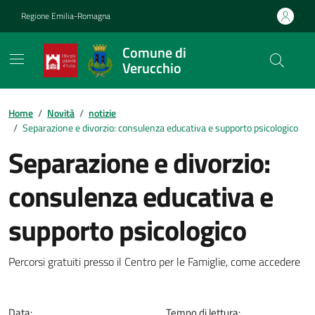
Vai ai contenuti
Vai al footer
Regione Emilia-Romagna
Comune di
Verucchio
Contenuti in evidenza
Home
/
Novità
/
notizie
/
Separazione e divorzio: consulenza educativa e supporto psicologico
Separazione e divorzio:
consulenza educativa e
supporto psicologico
Dettagli della notizia
Percorsi gratuiti presso il Centro per le Famiglie, come accedere
Data:
Tempo di lettura: