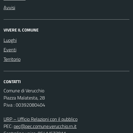
Avvisi
VIVERE IL COMUNE
Luoghi
Eventi
Territorio
CONTATTI
Comune di Verucchio
Piazza Malatesta, 28
P.iva : 00392080404
URP – Ufficio Relazioni con il pubblico
PEC:
pec@pec.comune.verucchio.rn.it