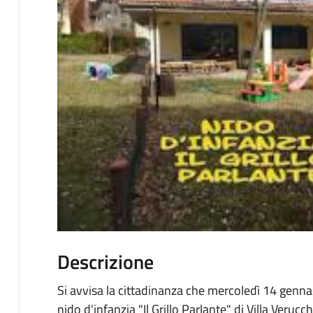
Descrizione
Si avvisa la cittadinanza che mercoledì 14 gennai
nido d'infanzia "Il Grillo Parlante" di Villa Verucch