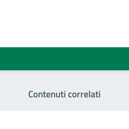
a 5 stelle su 5
a 4 stelle su 5
a 3 stelle su 5
a 2 stelle su 5
a 1 stelle su 5
Contenuti correlati