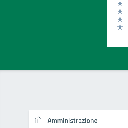
Valut
Valut
Valut
Valut
Valut
Amministrazione