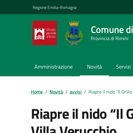
Vai ai contenuti
Vai al footer
Regione Emilia-Romagna
Comune di
Provincia di Rimini
Amministrazione
Novità
Servizi
Contenuti in evidenza
Home
/
Novità
/
avvisi
/
Riapre il nido “Il Grill
Riapre il nido “Il 
Villa Verucchio