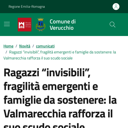
Vai ai contenuti
Vai al footer
Regione Emilia-Romagna
Comune di
Verucchio
Contenuti in evidenza
Home
/
Novità
/
comunicati
/
Ragazzi “invisibili”, fragilità emergenti e famiglie da sostenere: la
Valmarecchia rafforza il suo scudo sociale
Ragazzi “invisibili”,
fragilità emergenti e
famiglie da sostenere: la
Valmarecchia rafforza il
suo scudo sociale