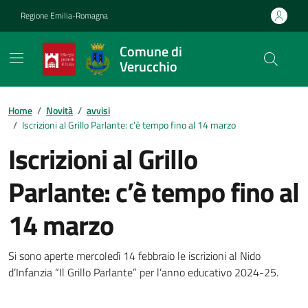
Vai ai contenuti
Vai al footer
Regione Emilia-Romagna
Comune di
Verucchio
Contenuti in evidenza
Home
/
Novità
/
avvisi
/
Iscrizioni al Grillo Parlante: c’è tempo fino al 14 marzo
Iscrizioni al Grillo
Parlante: c’è tempo fino al
14 marzo
Dettagli della notizia
Si sono aperte mercoledì 14 febbraio le iscrizioni al Nido
d’Infanzia “Il Grillo Parlante” per l’anno educativo 2024-25.