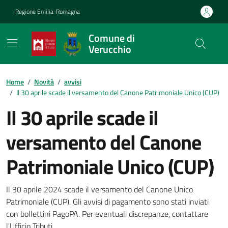
Vai ai contenuti
Vai al footer
Regione Emilia-Romagna
Comune di
Verucchio
Contenuti in evidenza
Home
/
Novità
/
avvisi
/
Il 30 aprile scade il versamento del Canone Patrimoniale Unico (CUP)
Il 30 aprile scade il
versamento del Canone
Patrimoniale Unico (CUP)
Dettagli della notizia
Il 30 aprile 2024 scade il versamento del Canone Unico
Patrimoniale (CUP). Gli avvisi di pagamento sono stati inviati
con bollettini PagoPA. Per eventuali discrepanze, contattare
l'Ufficio Tributi.