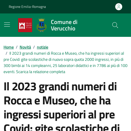
Vai ai contenuti
Vai al footer
Regione Emilia-Romagna
Comune di
Verucchio
Contenuti in evidenza
Home
/
Novità
/
notizie
/
Il 2023 grandi numeri di Rocca e Museo, che ha ingressi superiori al
pre Covid: gite scolastiche di nuovo sopra quota 2000 ingressi, in più di
300 bimbi ai 14 compleanni, 25 laboratori didattici e in 7786 ai più di 100
eventi. Scarica la relazione completa
Il 2023 grandi numeri di
Rocca e Museo, che ha
ingressi superiori al pre
Covid: gite scolastiche di