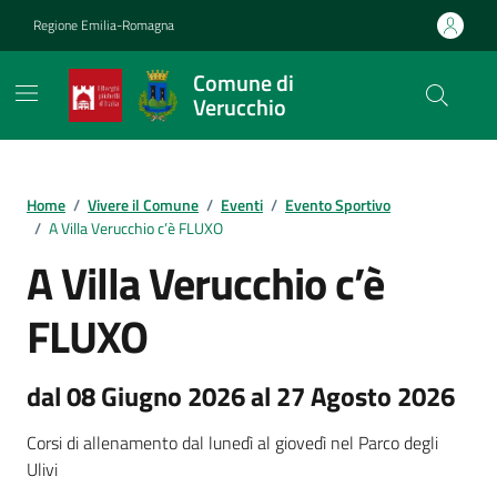
Vai ai contenuti
Vai al footer
Regione Emilia-Romagna
Comune di
Verucchio
Contenuti in evidenza
Home
/
Vivere il Comune
/
Eventi
/
Evento Sportivo
/
A Villa Verucchio c’è FLUXO
A Villa Verucchio c’è
FLUXO
dal 08 Giugno 2026 al 27 Agosto 2026
Corsi di allenamento dal lunedì al giovedì nel Parco degli
Ulivi