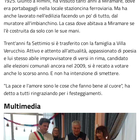
1925. Giunto a Rimini, ha vissuto tanti anni a Miramare, dove
era portabagagli nella locale stazioncina ferroviaria. Ma ha
anche lavorato nell'edilizia facendo un po' di tutto, dal
muratore all'imbianchino. La casa dove abitava a Miramare se
l'è costruita da solo con le sue mani.
Trent'anni fa Settimio si è trasferito con la famiglia a Villa
Verucchio. Attivo e attento all'attualità, appassionato di poesia
e lui stesso abile improvvisatore di versi in rima, candidato
alle elezioni comunali ancora nel 2009, si è recato a votare
anche lo scorso anno. E non ha intenzione di smettere.
"La pace e l'amore sono le cose che fanno bene al cuore", ha
detto a tutti ringraziando per i festeggiamenti.
Multimedia