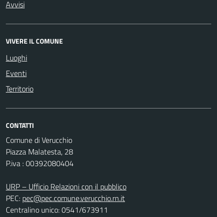
Avvisi
VIVERE IL COMUNE
Luoghi
Eventi
Territorio
CONTATTI
Comune di Verucchio
Piazza Malatesta, 28
P.iva : 00392080404
URP – Ufficio Relazioni con il pubblico
PEC:
pec@pec.comune.verucchio.rn.it
Centralino unico: 0541/673911