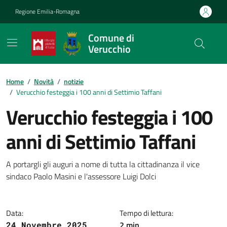
Vai ai contenuti
Vai al footer
Regione Emilia-Romagna
Comune di
Verucchio
Contenuti in evidenza
Home
/
Novità
/
notizie
/
Verucchio festeggia i 100 anni di Settimio Taffani
Verucchio festeggia i 100
anni di Settimio Taffani
Dettagli della notizia
A portargli gli auguri a nome di tutta la cittadinanza il vice
sindaco Paolo Masini e l'assessore Luigi Dolci
Data:
Tempo di lettura:
2 min
24 Novembre 2025