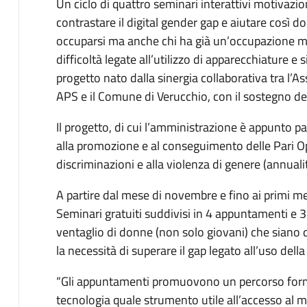
Un ciclo di quattro seminari interattivi motivazion
contrastare il digital gender gap e aiutare così d
occuparsi ma anche chi ha già un’occupazione ma
difficoltà legate all’utilizzo di apparecchiature e 
progetto nato dalla sinergia collaborativa tra l
APS e il Comune di Verucchio, con il sostegno d
Il progetto, di cui l’amministrazione è appunto pa
alla promozione e al conseguimento delle Pari Op
discriminazioni e alla violenza di genere (annua
A partire dal mese di novembre e fino ai primi 
Seminari gratuiti suddivisi in 4 appuntamenti e 
ventaglio di donne (non solo giovani) che siano 
la necessità di superare il gap legato all’uso dell
“Gli appuntamenti promuovono un percorso format
tecnologia quale strumento utile all’accesso al