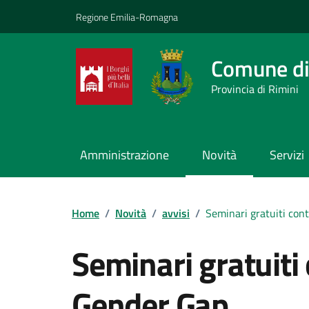
Vai ai contenuti
Vai al footer
Regione Emilia-Romagna
Comune di
Provincia di Rimini
Amministrazione
Novità
Servizi
Contenuti in evidenza
Home
/
Novità
/
avvisi
/
Seminari gratuiti cont
Seminari gratuiti 
Gender Gap