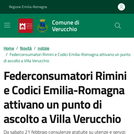
Vai ai contenuti
Vai al footer
Regione Emilia-Romagna
Comune di
Verucchio
Contenuti in evidenza
Home
/
Novità
/
notizie
/
Federconsumatori Rimini e Codici Emilia-Romagna attivano un punto
di ascolto a Villa Verucchio
Federconsumatori Rimini
e Codici Emilia-Romagna
attivano un punto di
ascolto a Villa Verucchio
Da sabato 21 febbraio consulenze gratuite su utenze e servizi