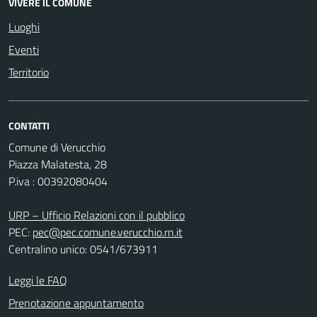
VIVERE IL COMUNE
Luoghi
Eventi
Territorio
CONTATTI
Comune di Verucchio
Piazza Malatesta, 28
P.iva : 00392080404
URP – Ufficio Relazioni con il pubblico
PEC:
pec@pec.comune.verucchio.rn.it
Centralino unico: 0541/673911
Leggi le FAQ
Prenotazione appuntamento