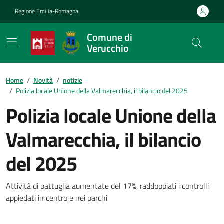
Vai ai contenuti
Vai al footer
Regione Emilia-Romagna
Comune di
Verucchio
Contenuti in evidenza
Home
/
Novità
/
notizie
/
Polizia locale Unione della Valmarecchia, il bilancio del 2025
Polizia locale Unione della
Valmarecchia, il bilancio
del 2025
Dettagli della notizia
Attività di pattuglia aumentate del 17%, raddoppiati i controlli
appiedati in centro e nei parchi