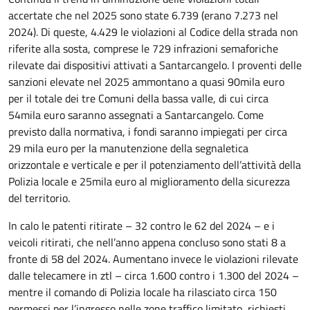
accertate che nel 2025 sono state 6.739 (erano 7.273 nel
2024). Di queste, 4.429 le violazioni al Codice della strada non
riferite alla sosta, comprese le 729 infrazioni semaforiche
rilevate dai dispositivi attivati a Santarcangelo. I proventi delle
sanzioni elevate nel 2025 ammontano a quasi 90mila euro
per il totale dei tre Comuni della bassa valle, di cui circa
54mila euro saranno assegnati a Santarcangelo. Come
previsto dalla normativa, i fondi saranno impiegati per circa
29 mila euro per la manutenzione della segnaletica
orizzontale e verticale e per il potenziamento dell’attività della
Polizia locale e 25mila euro al miglioramento della sicurezza
del territorio.
In calo le patenti ritirate – 32 contro le 62 del 2024 – e i
veicoli ritirati, che nell’anno appena concluso sono stati 8 a
fronte di 58 del 2024. Aumentano invece le violazioni rilevate
dalle telecamere in ztl – circa 1.600 contro i 1.300 del 2024 –
mentre il comando di Polizia locale ha rilasciato circa 150
permessi per l’ingresso nelle zone traffico limitato, richiesti