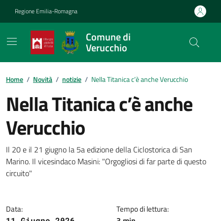
Vai ai contenuti
Vai al footer
Regione Emilia-Romagna
Comune di
Verucchio
Contenuti in evidenza
Home
/
Novità
/
notizie
/
Nella Titanica c’è anche Verucchio
Nella Titanica c’è anche
Verucchio
Dettagli della notizia
Il 20 e il 21 giugno la 5a edizione della Ciclostorica di San
Marino. Il vicesindaco Masini: "Orgogliosi di far parte di questo
circuito"
Data:
Tempo di lettura:
3 min
11 Giugno 2026