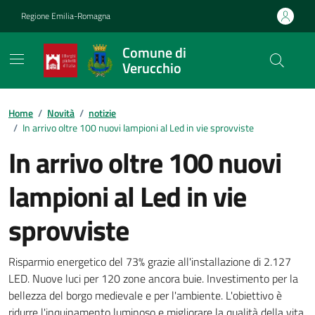
Vai ai contenuti
Vai al footer
Regione Emilia-Romagna
Comune di
Verucchio
Contenuti in evidenza
Home
/
Novità
/
notizie
/
In arrivo oltre 100 nuovi lampioni al Led in vie sprovviste
In arrivo oltre 100 nuovi
lampioni al Led in vie
sprovviste
Dettagli della notizia
Risparmio energetico del 73% grazie all'installazione di 2.127
LED. Nuove luci per 120 zone ancora buie. Investimento per la
bellezza del borgo medievale e per l'ambiente. L'obiettivo è
ridurre l'inquinamento luminoso e migliorare la qualità della vita.