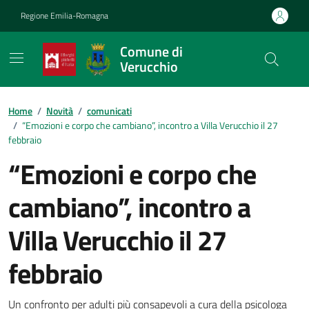
Vai ai contenuti
Vai al footer
Regione Emilia-Romagna
Comune di
Verucchio
Contenuti in evidenza
Home
/
Novità
/
comunicati
/
“Emozioni e corpo che cambiano”, incontro a Villa Verucchio il 27
febbraio
“Emozioni e corpo che
cambiano”, incontro a
Villa Verucchio il 27
febbraio
Un confronto per adulti più consapevoli a cura della psicologa