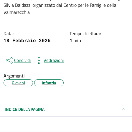
Dettagli della notizia
Silvia Baldazzi organizzato dal Centro per le Famiglie della
Valmarecchia
Data:
Tempo di lettura:
1 min
18 Febbraio 2026
Condividi
Vedi azioni
Argomenti
Giovani
Infanzia
INDICE DELLA PAGINA