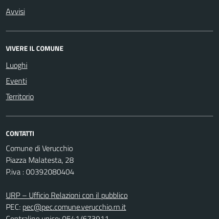
Avvisi
VIVERE IL COMUNE
Luoghi
Eventi
Territorio
CONTATTI
Comune di Verucchio
Piazza Malatesta, 28
P.iva : 00392080404
URP – Ufficio Relazioni con il pubblico
PEC:
pec@pec.comune.verucchio.rn.it
Centralino unico: 0541/673911