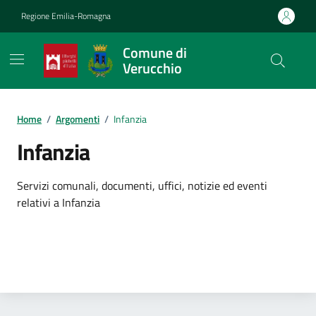
Vai ai contenuti
Vai al footer
Regione Emilia-Romagna
Comune di
Verucchio
Contenuti in evidenza
Home
/
Argomenti
/
Infanzia
Infanzia
Dettagli dell'argomento
Servizi comunali, documenti, uffici, notizie ed eventi
relativi a Infanzia