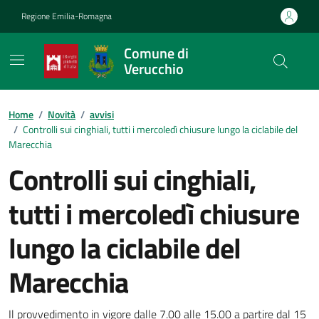
Vai ai contenuti
Vai al footer
Regione Emilia-Romagna
Comune di
Verucchio
Contenuti in evidenza
Home
/
Novità
/
avvisi
/
Controlli sui cinghiali, tutti i mercoledì chiusure lungo la ciclabile del
Marecchia
Controlli sui cinghiali,
tutti i mercoledì chiusure
lungo la ciclabile del
Marecchia
Il provvedimento in vigore dalle 7.00 alle 15.00 a partire dal 15