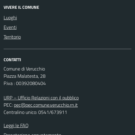
VIVERE IL COMUNE
Luoghi
Eventi
Territorio
CONTATTI
Comune di Verucchio
Piazza Malatesta, 28
P.iva : 00392080404
URP – Ufficio Relazioni con il pubblico
PEC:
pec@pec.comune.verucchio.rn.it
Centralino unico: 0541/673911
Leggi le FAQ
Prenotazione appuntamento