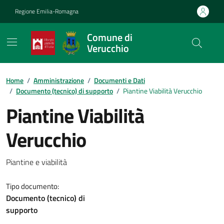
Vai ai contenuti
Vai al footer
Regione Emilia-Romagna
Comune di
Verucchio
Contenuti in evidenza
Home
/
Amministrazione
/
Documenti e Dati
/
Documento (tecnico) di supporto
/
Piantine Viabilità Verucchio
Piantine Viabilità
Verucchio
Dettagli del documento
Piantine e viabilità
Tipo documento:
Documento (tecnico) di
supporto