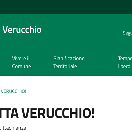
 Verucchio
Segui
Vivere il
Pianificazione
Temp
Comune
Territoriale
libero
 VERUCCHIO!
TTA VERUCCHIO!
a
cittadinanza