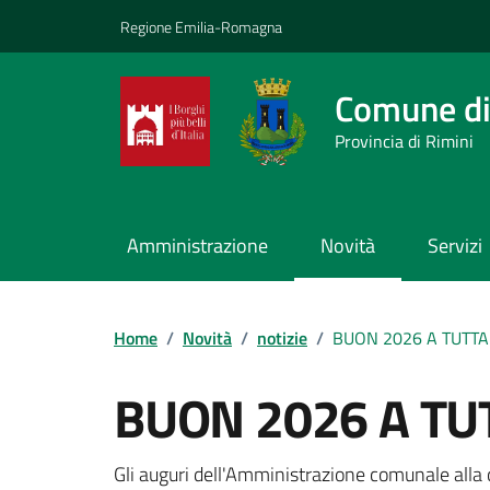
Vai ai contenuti
Vai al footer
Regione Emilia-Romagna
Comune di
Provincia di Rimini
Amministrazione
Novità
Servizi
Contenuti in evidenza
Home
/
Novità
/
notizie
/
BUON 2026 A TUTTA
BUON 2026 A TU
Dettagli della notizi
Gli auguri dell'Amministrazione comunale alla 