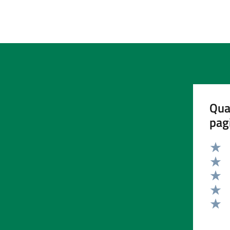
Qua
pag
Valut
Valut
Valut
Valut
Valut