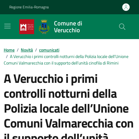
Vai ai contenuti
Vai al footer
Regione Emilia-Romagna
Comune di
Verucchio
Contenuti in evidenza
Home
/
Novità
/
comunicati
/
A Verucchio i primi controlli notturni della Polizia locale dell’Unione
Comuni Valmarecchia con il supporto dell’unità cinofila di Rimini
A Verucchio i primi
controlli notturni della
Polizia locale dell’Unione
Comuni Valmarecchia con
il supporto dell’unità