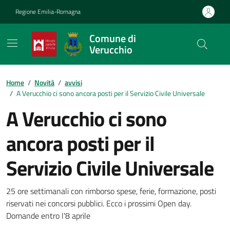
Vai ai contenuti
Vai al footer
Regione Emilia-Romagna
Comune di
Verucchio
Contenuti in evidenza
Home
/
Novità
/
avvisi
/
A Verucchio ci sono ancora posti per il Servizio Civile Universale
A Verucchio ci sono
ancora posti per il
Servizio Civile Universale
Dettagli della notizia
25 ore settimanali con rimborso spese, ferie, formazione, posti
riservati nei concorsi pubblici. Ecco i prossimi Open day.
Domande entro l'8 aprile