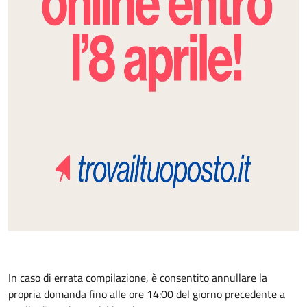
In caso di errata compilazione, è consentito annullare la
propria domanda fino alle ore 14:00 del giorno precedente a