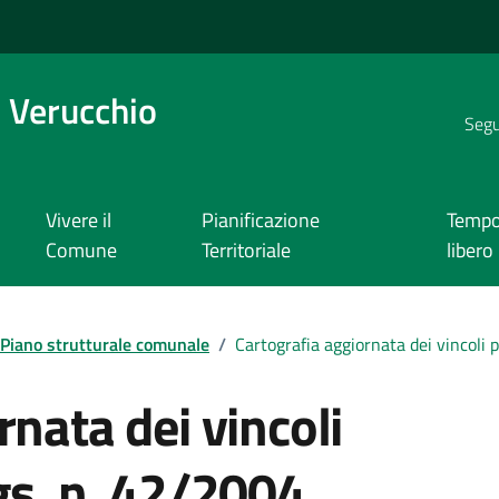
 Verucchio
Segui
Vivere il
Pianificazione
Temp
Comune
Territoriale
libero
Piano strutturale comunale
/
Cartografia aggiornata dei vincoli 
rnata dei vincoli
gs. n. 42/2004