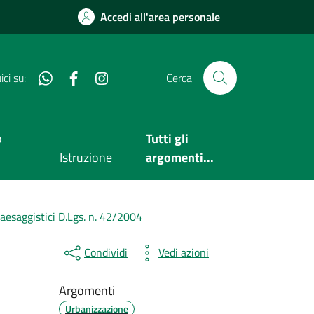
Accedi all'area personale
Whatsapp
Facebook
Instagram
ci su:
Cerca
o
Tutti gli
Istruzione
argomenti...
paesaggistici D.Lgs. n. 42/2004
Condividi
Vedi azioni
Argomenti
Urbanizzazione