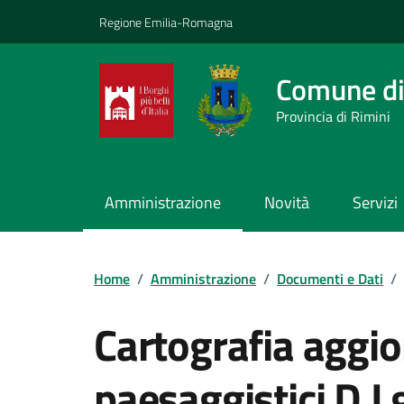
Vai ai contenuti
Vai al footer
Regione Emilia-Romagna
Comune di
Provincia di Rimini
Amministrazione
Novità
Servizi
Contenuti in evidenza
Home
/
Amministrazione
/
Documenti e Dati
/
Cartografia aggio
paesaggistici D.L