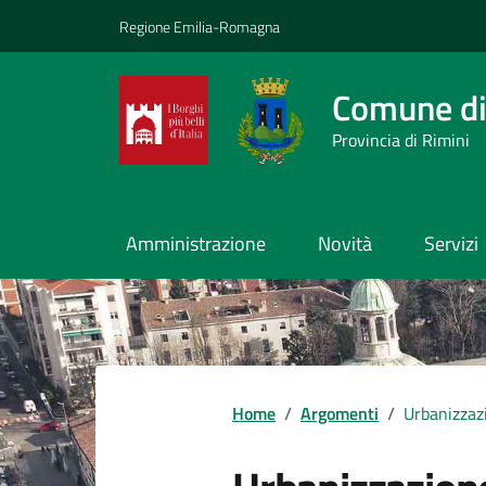
Vai ai contenuti
Vai al footer
Regione Emilia-Romagna
Comune di
Provincia di Rimini
Amministrazione
Novità
Servizi
Contenuti in evidenza
Home
/
Argomenti
/
Urbanizzaz