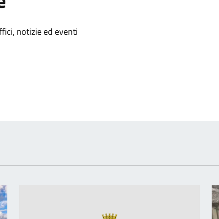
e
'argomento
ici, notizie ed eventi