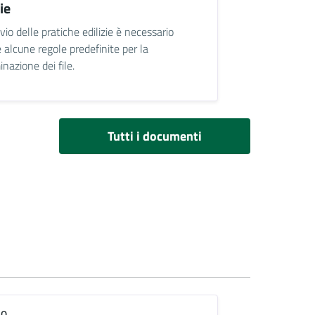
zie
nvio delle pratiche edilizie è necessario
e alcune regole predefinite per la
nazione dei file.
Tutti i documenti
IO