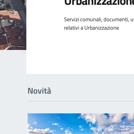
Urbanizzazion
Dettagli dell
Servizi comunali, documenti, uff
relativi a Urbanizzazione
Novità