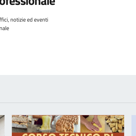
ofessionale
'argomento
ici, notizie ed eventi
nale