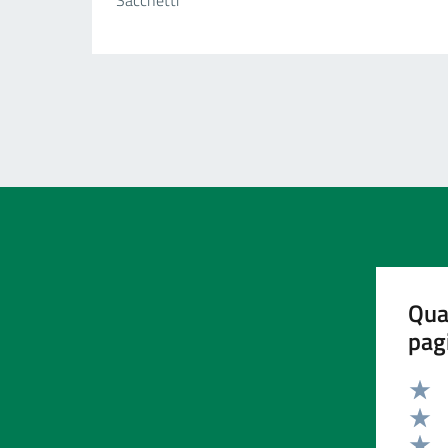
Qua
pag
Valut
Valut