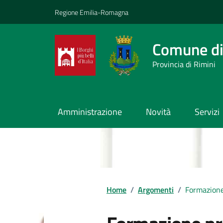
Vai ai contenuti
Vai al footer
Regione Emilia-Romagna
Comune di
Provincia di Rimini
Amministrazione
Novità
Servizi
Contenuti in evidenza
Home
/
Argomenti
/
Formazione