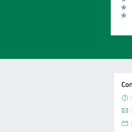
Valut
Valut
Valut
Con