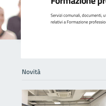
Formazione pr
Dettagli dell
Servizi comunali, documenti, uff
relativi a Formazione professio
Novità