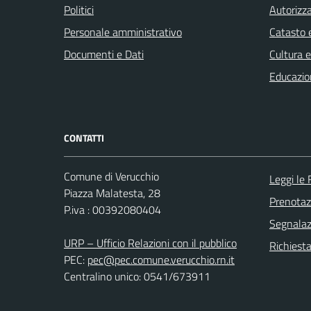
Politici
Autorizza
Personale amministrativo
Catasto e
Documenti e Dati
Cultura 
Educazio
CONTATTI
Comune di Verucchio
Leggi le
Piazza Malatesta, 28
Prenota
P.iva : 00392080404
Segnalazi
URP – Ufficio Relazioni con il pubblico
Richiest
PEC:
pec@pec.comune.verucchio.rn.it
Centralino unico: 0541/673911