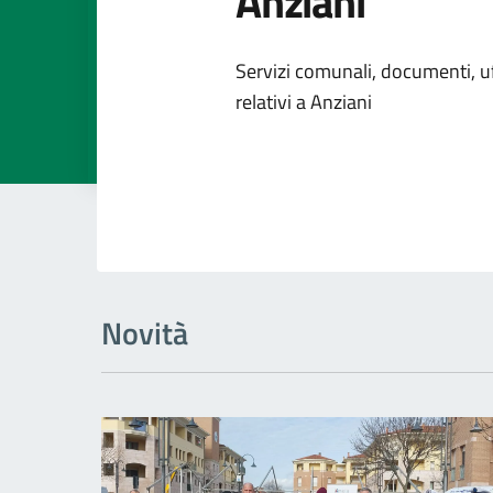
Anziani
Dettagli dell
Servizi comunali, documenti, uff
relativi a Anziani
Novità