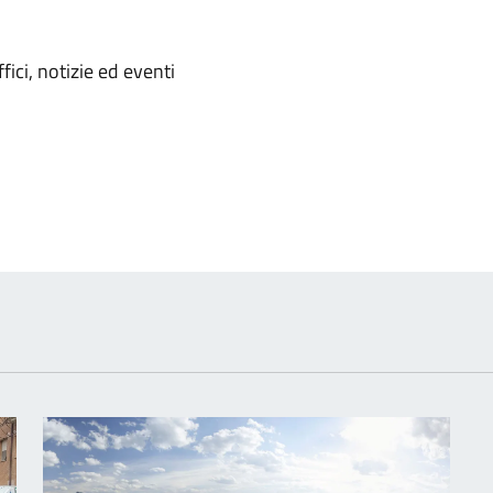
'argomento
ici, notizie ed eventi