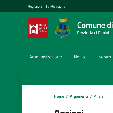
Vai ai contenuti
Vai al footer
Regione Emilia-Romagna
Comune di
Provincia di Rimini
Amministrazione
Novità
Servizi
Contenuti in evidenza
Home
/
Argomenti
/
Anziani