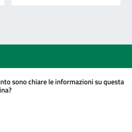
nto sono chiare le informazioni su questa
ina?
a 5 stelle su 5
a 4 stelle su 5
a 3 stelle su 5