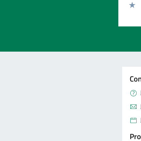
Valut
Valut
Con
Pro