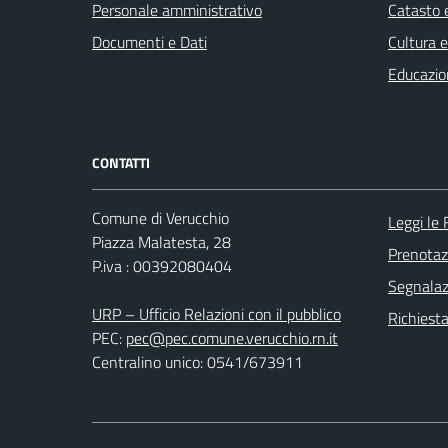
Personale amministrativo
Catasto e
Documenti e Dati
Cultura 
Educazio
CONTATTI
Comune di Verucchio
Leggi le
Piazza Malatesta, 28
Prenota
P.iva : 00392080404
Segnalazi
URP – Ufficio Relazioni con il pubblico
Richiest
PEC:
pec@pec.comune.verucchio.rn.it
Centralino unico: 0541/673911