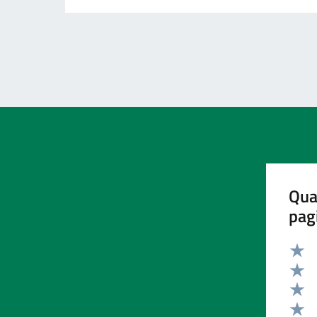
Qua
pag
Valut
Valut
Valut