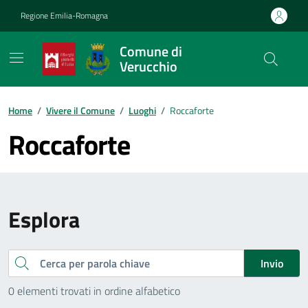
Vai ai contenuti
Vai al footer
Regione Emilia-Romagna
Comune di
Verucchio
Contenuti in evidenza
Home
/
Vivere il Comune
/
Luoghi
/
Roccaforte
Roccaforte
Esplora
Cerca
Invio
0 elementi trovati in ordine alfabetico