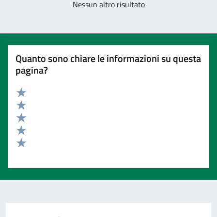
Nessun altro risultato
Quanto sono chiare le informazioni su questa
pagina?
Valuta 5 stelle su 5
Valuta 4 stelle su 5
Valuta 3 stelle su 5
Valuta 2 stelle su 5
Valuta 1 stelle su 5