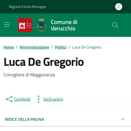
Vai ai contenuti
Vai al footer
Regione Emilia-Romagna
Comune di
Verucchio
Contenuti in evidenza
Home
/
Amministrazione
/
Politici
/
Luca De Gregorio
Luca De Gregorio
Consigliere di Maggioranza
Condividi
Vedi azioni
INDICE DELLA PAGINA