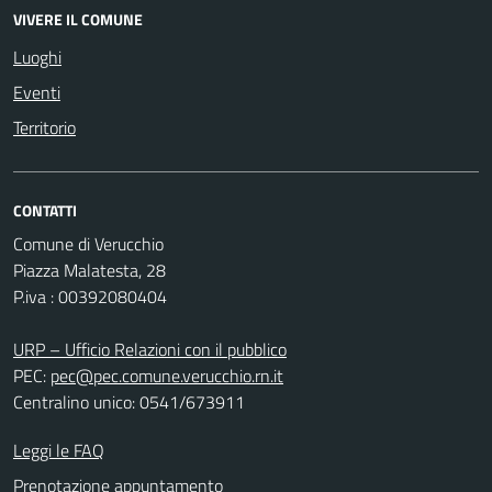
VIVERE IL COMUNE
Luoghi
Eventi
Territorio
CONTATTI
Comune di Verucchio
Piazza Malatesta, 28
P.iva : 00392080404
URP – Ufficio Relazioni con il pubblico
PEC:
pec@pec.comune.verucchio.rn.it
Centralino unico: 0541/673911
Leggi le FAQ
Prenotazione appuntamento