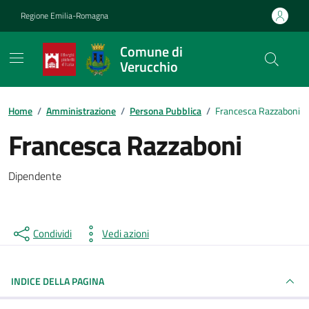
Vai ai contenuti
Vai al footer
Regione Emilia-Romagna
Comune di
Verucchio
Contenuti in evidenza
Home
/
Amministrazione
/
Persona Pubblica
/
Francesca Razzaboni
Francesca Razzaboni
Dipendente
Condividi
Vedi azioni
INDICE DELLA PAGINA