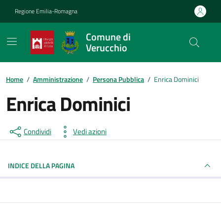
Vai ai contenuti
Vai al footer
Regione Emilia-Romagna
Comune di
Verucchio
Contenuti in evidenza
Home
/
Amministrazione
/
Persona Pubblica
/
Enrica Dominici
Enrica Dominici
Condividi
Vedi azioni
INDICE DELLA PAGINA