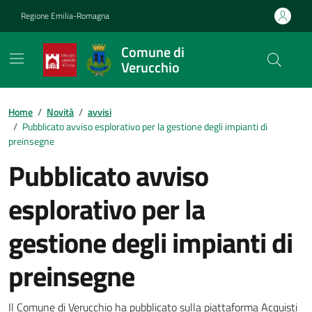
Vai ai contenuti
Vai al footer
Regione Emilia-Romagna
Comune di
Verucchio
Contenuti in evidenza
Home
/
Novità
/
avvisi
/
Pubblicato avviso esplorativo per la gestione degli impianti di
preinsegne
Pubblicato avviso
esplorativo per la
gestione degli impianti di
preinsegne
Il Comune di Verucchio ha pubblicato sulla piattaforma Acquisti