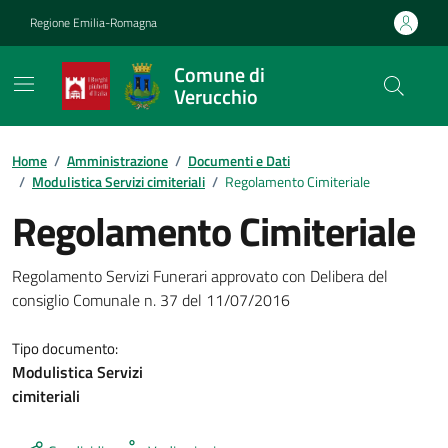
Vai ai contenuti
Vai al footer
Regione Emilia-Romagna
Comune di
Verucchio
Contenuti in evidenza
Home
/
Amministrazione
/
Documenti e Dati
/
Modulistica Servizi cimiteriali
/
Regolamento Cimiteriale
Regolamento Cimiteriale
Dettagli del documento
Regolamento Servizi Funerari approvato con Delibera del
consiglio Comunale n. 37 del 11/07/2016
Tipo documento:
Modulistica Servizi
cimiteriali