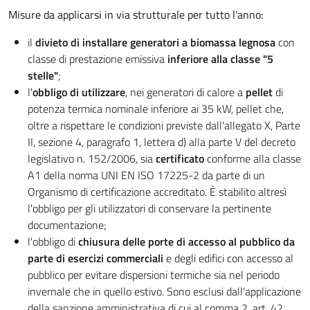
Misure da applicarsi in via strutturale per tutto l'anno:
il
divieto di installare generatori a biomassa legnosa
con
classe di prestazione emissiva
inferiore alla classe "5
stelle"
;
l'
obbligo di utilizzare
, nei generatori di calore a
pellet
di
potenza termica nominale inferiore ai 35 kW, pellet che,
oltre a rispettare le condizioni previste dall'allegato X, Parte
II, sezione 4, paragrafo 1, lettera d) alla parte V del decreto
legislativo n. 152/2006, sia
certificato
conforme alla classe
A1 della norma UNI EN ISO 17225-2 da parte di un
Organismo di certificazione accreditato. È stabilito altresì
l'obbligo per gli utilizzatori di conservare la pertinente
documentazione;
l'obbligo di
chiusura delle porte di accesso al pubblico da
parte di esercizi commerciali
e degli edifici con accesso al
pubblico per evitare dispersioni termiche sia nel periodo
invernale che in quello estivo. Sono esclusi dall'applicazione
della sanzione amministrativa di cui al comma 2, art. 42