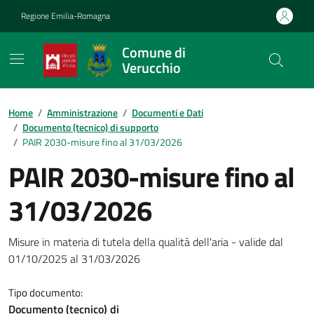
Vai ai contenuti
Vai al footer
Regione Emilia-Romagna
Comune di
Verucchio
Contenuti in evidenza
Home
/
Amministrazione
/
Documenti e Dati
/
Documento (tecnico) di supporto
/
PAIR 2030-misure fino al 31/03/2026
PAIR 2030-misure fino al
31/03/2026
Dettagli del documento
Misure in materia di tutela della qualità dell'aria - valide dal
01/10/2025 al 31/03/2026
Tipo documento:
Documento (tecnico) di