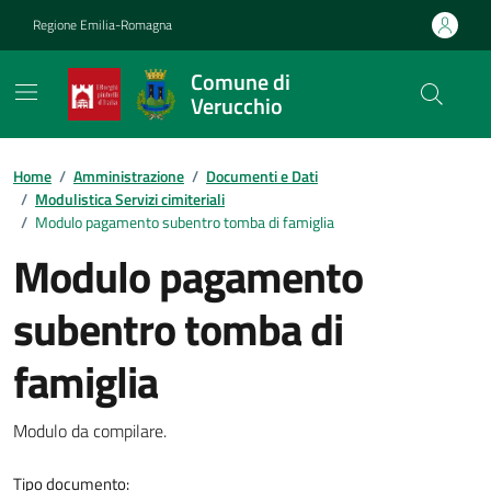
Vai ai contenuti
Vai al footer
Regione Emilia-Romagna
Comune di
Verucchio
Contenuti in evidenza
Home
/
Amministrazione
/
Documenti e Dati
/
Modulistica Servizi cimiteriali
/
Modulo pagamento subentro tomba di famiglia
Modulo pagamento
subentro tomba di
famiglia
Dettagli del documento
Modulo da compilare.
Tipo documento: