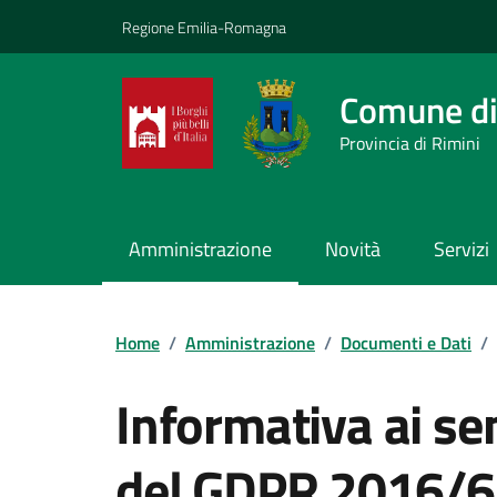
Vai ai contenuti
Vai al footer
Regione Emilia-Romagna
Comune di
Provincia di Rimini
Amministrazione
Novità
Servizi
Contenuti in evidenza
Home
/
Amministrazione
/
Documenti e Dati
/
Informativa ai sen
del GDPR 2016/