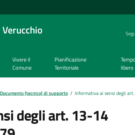
 Verucchio
Segui
Vivere il
Pianificazione
Temp
Comune
Territoriale
libero
Documento (tecnico) di supporto
/
Informativa ai sensi degli a
si degli art. 13-14
679